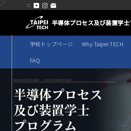
:::
跳
到
半導体プロセス及び装置学士
主
要
內
学校トップページ
Why Taipei TECH
容
區
FAQ