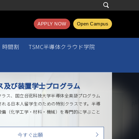
APPLY NOW
Open Campus
時間割
TSMC半導体クラウド学院
ス及び装置学士プログラム
クラス、国立台北科技大学半導体全英語プログラム
立される日本人留学生のための特別クラスです。半導
設備（化学工学・材料・機械）を専門的に学ぶこと
今すぐ出願