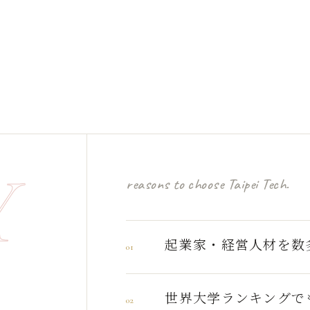
Y
reasons to choose Taipei Tech.
起業家・経営人材を数
01
世界大学ランキングで
02