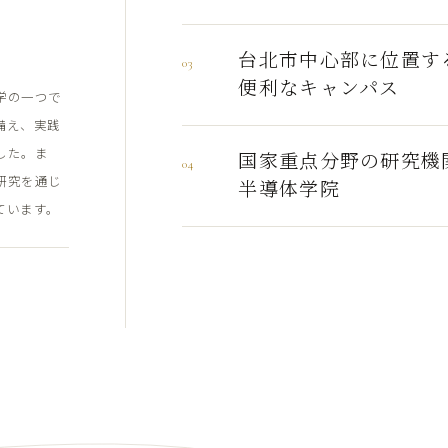
台北市中心部に位置す
03
便利なキャンパス
学の一つで
備え、実践
した。ま
国家重点分野の研究機
04
研究を通じ
半導体学院
ています。