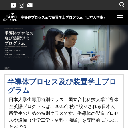
跳
:::
到
半導体プロセス及び装置学士プログラム（日本人学生）
主
要
內
容
區
半導体プロセス及び装置学士プロ
グラム
日本人学生専用特別クラス、国立台北科技大学半導体
全英語プログラムは、2025年秋に設立される日本人
留学生のための特別クラスです。半導体の製造プロセ
スや設備（化学工学・材料・機械）を専門的に学ぶこ
とができ。